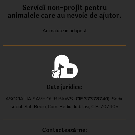
Servicii non-profit pentru
animalele care au nevoie de ajutor.
Animalute in adapost
Date juridice:
ASOCIAȚIA SAVE OUR PAWS (
CIF
37378740
), Sediu
social: Sat. Rediu, Com. Rediu, Jud. Iași, C.P. 707405
Contactează-ne: