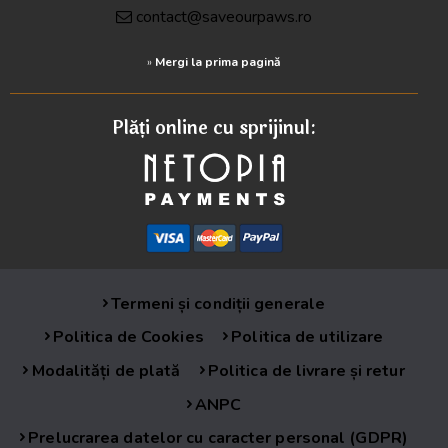
contact@saveourpaws.ro
»
Mergi la prima pagină
Plăți online cu sprijinul:
Termeni și condiții generale
Politica de Cookies
Politica de utilizare
Modalități de plată
Politica de livrare și retur
ANPC
Prelucrarea datelor cu caracter personal (GDPR)