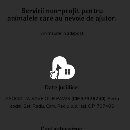
Servicii non-profit pentru
animalele care au nevoie de ajutor.
Animalute in adapost
Date juridice:
ASOCIAȚIA SAVE OUR PAWS (
CIF
37378740
), Sediu
social: Sat. Rediu, Com. Rediu, Jud. Iași, C.P. 707405
Contactează-ne: