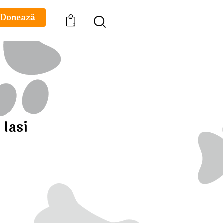
Donează
0
 Iasi