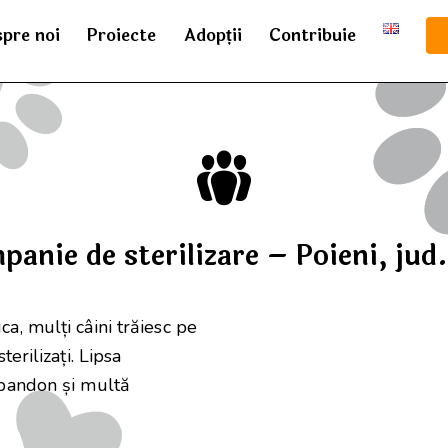
pre noi
Proiecte
Adopții
Contribuie
anie de sterilizare – Poieni, jud.
a, mulți câini trăiesc pe
terilizați. Lipsa
abandon și multă