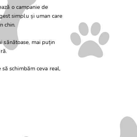
ează o campanie de
n gest simplu și uman care
n chin.
i sănătoase, mai puțin
ră.
e să schimbăm ceva real,