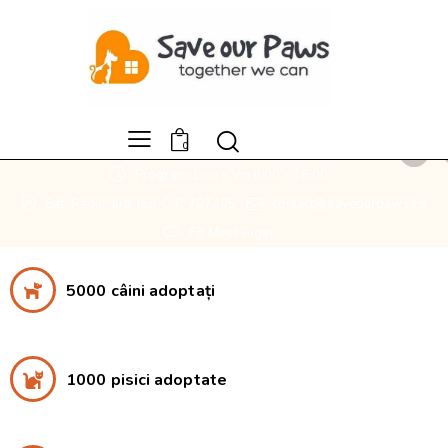
0
Program: Luni - Vin 8:00 - 16:00
Sat. Rediu, Jud. Iași, C.P. 707405
contact@saveourpaws.ro
FB Messenger
5000 câini adoptați
1000 pisici adoptate