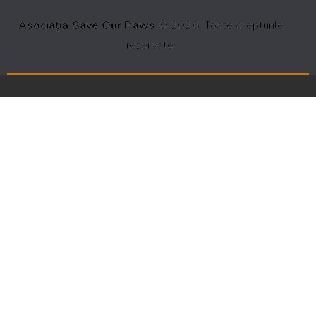
Asociația Save Our Paws
© 2026. Toate drepturile
rezervate.
Servicii non-profit pentru
animalele care au nevoie de ajutor.
Animalute in adapost
Date juridice: