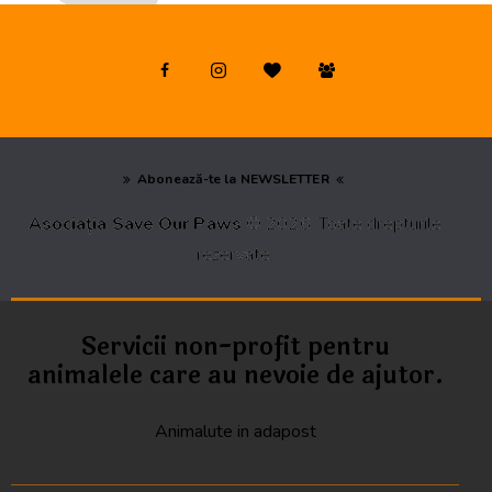
Abonează-te la NEWSLETTER
Asociația Save Our Paws
© 2026. Toate drepturile
rezervate.
Servicii non-profit pentru
animalele care au nevoie de ajutor.
Animalute in adapost