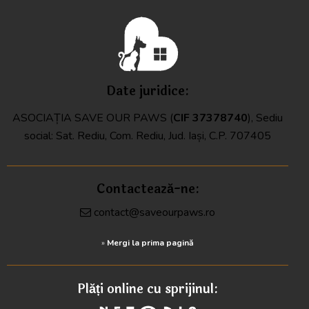
Date juridice:
ASOCIAȚIA SAVE OUR PAWS (
CIF
37378740
), Sediu
social: Sat. Rediu, Com. Rediu, Jud. Iași, C.P. 707405
Contactează-ne:
contact@saveourpaws.ro
»
Mergi la prima pagină
Plăți online cu sprijinul: