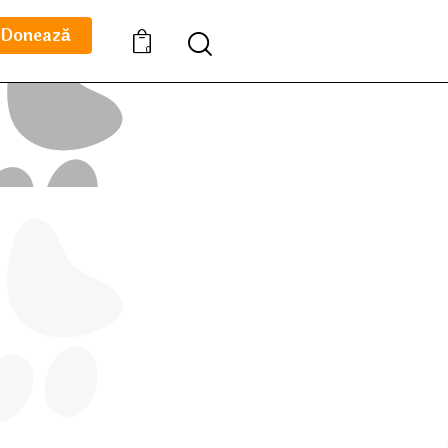
Donează
0