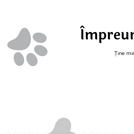
Împreun
Ține min