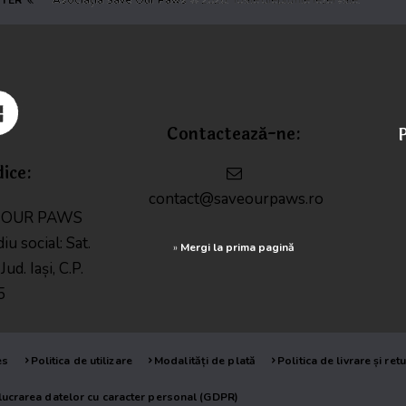
TTER
Asociația Save Our Paws
© 2026. Toate drepturile rezervate.
Contactează-ne:
P
dice:
contact@saveourpaws.ro
E OUR PAWS
diu social: Sat.
»
Mergi la prima pagină
ud. Iași, C.P.
5
es
Politica de utilizare
Modalități de plată
Politica de livrare și retu
lucrarea datelor cu caracter personal (GDPR)