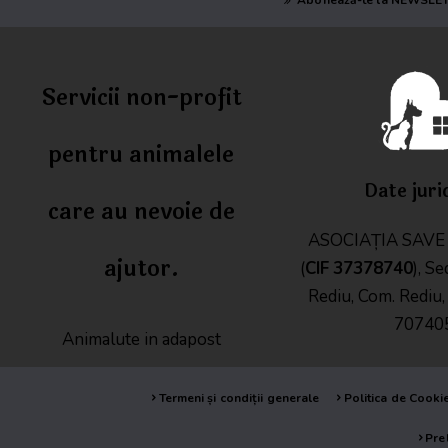
Abonează-te la NEWSLE
Servicii non-profit
pentru animalele
Date juri
care au nevoie de
ASOCIAȚIA SAV
ajutor.
(
CIF
37378740
), Se
Rediu, Com. Rediu, J
70740
Animalute in adapost
Termeni și condiții generale
Politica de Cooki
Pre