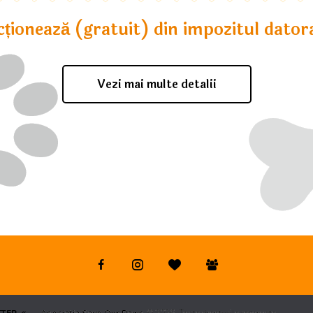
cționează (gratuit) din impozitul datora
Vezi mai multe detalii