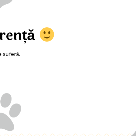
erență
e suferă.