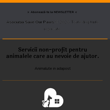
Abonează-te la NEWSLETTER
Asociația Save Our Paws
© 2026. Toate drepturile
rezervate.
Servicii non-profit pentru
animalele care au nevoie de ajutor.
Animalute in adapost