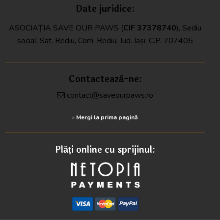
Date juridice:
ASOCIAȚIA SAVE OUR PAWS (
CIF
37378740
), Sediu
social: Sat. Rediu, Com. Rediu, Jud. Iași, C.P. 707405
Contactează-ne:
contact@saveourpaws.ro
»
Mergi la prima pagină
Plăți online cu sprijinul: