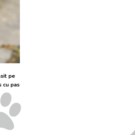
ăsit pe
s cu pas