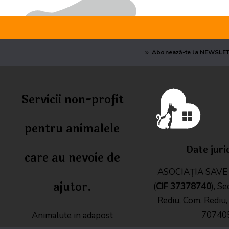
Abonează-te la NEWSLE
Servicii non-profit
pentru animalele
Date juri
care au nevoie de
ASOCIAȚIA SAV
ajutor.
(
CIF
37378740
), Se
Rediu, Com. Rediu, J
70740
Animalute in adapost