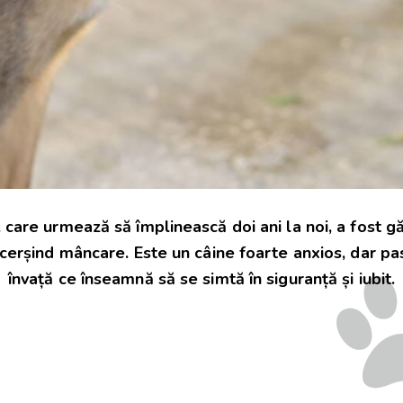
 care urmează să împlinească doi ani la noi, a fost g
 cerșind mâncare. Este un câine foarte anxios, dar pa
învață ce înseamnă să se simtă în siguranță și iubit.