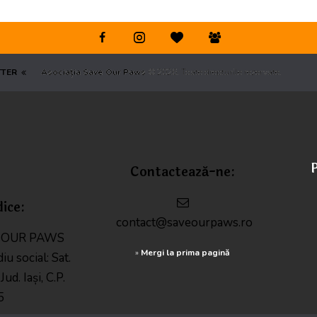
TTER
Asociația Save Our Paws
© 2026. Toate drepturile rezervate.
P
Contactează-ne:
dice:
contact@saveourpaws.ro
E OUR PAWS
»
Mergi la prima pagină
diu social: Sat.
ud. Iași, C.P.
5