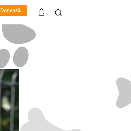
Donează
0